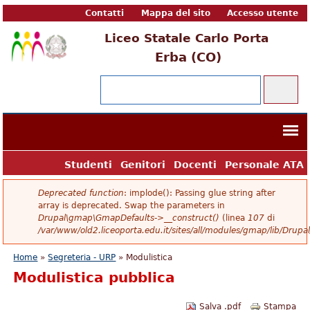
Contatti
Mappa del sito
Accesso utente
Liceo Statale Carlo Porta
Erba (CO)
Form di ricerca
Cerca
Studenti
Genitori
Docenti
Personale ATA
Messaggio di errore
Deprecated function
: implode(): Passing glue string after
array is deprecated. Swap the parameters in
Drupal\gmap\GmapDefaults->__construct()
(linea
107
di
/var/www/old2.liceoporta.edu.it/sites/all/modules/gmap/lib/Dru
Tu sei qui
Home
»
Segreteria - URP
» Modulistica
Modulistica pubblica
Salva .pdf
Stampa