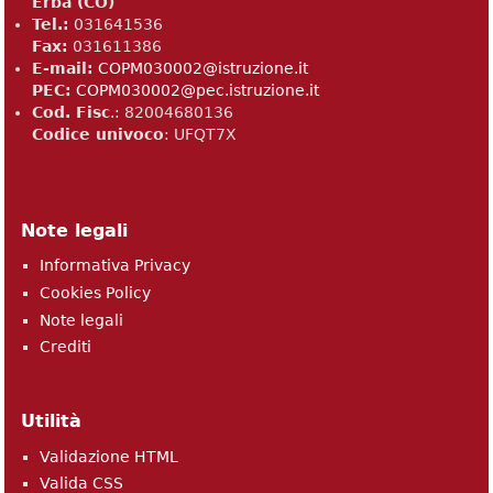
Erba (CO)
Tel.:
031641536
Fax:
031611386
E-mail:
COPM030002@istruzione.it
PEC:
COPM030002@pec.istruzione.it
Cod. Fisc
.: 82004680136​
Codice univoco
: UFQT7X
Note legali
Informativa Privacy
Cookies Policy
Note legali
Crediti
Utilità
Validazione HTML
Valida CSS