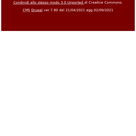
Condividi allo stesso modo 3.0 Unported
di Creative Commons.
CMS
Drupal
ver.7.80 del 21/04/2021 agg.02/09/2021