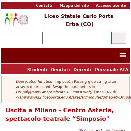
Contatti
Mappa del sito
Accesso utente
Liceo Statale Carlo Porta
Erba (CO)
Form di ricerca
Cerca
Studenti
Genitori
Docenti
Personale ATA
Messaggio di errore
Deprecated function
: implode(): Passing glue string after
array is deprecated. Swap the parameters in
Drupal\gmap\GmapDefaults->__construct()
(linea
107
di
/var/www/old2.liceoporta.edu.it/sites/all/modules/gmap/lib/Dru
Uscita a Milano - Centro Asteria,
spettacolo teatrale “Simposio"