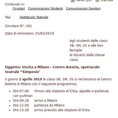
Salva .pdf
Stampa
Contenuto in:
Circolari
Comunicazioni Studenti
Comunicazioni Genitori
Tag:
Spettacolo Teatrale
Circolare N°:
301
Data di emissione:
25/03/2019
Agli studenti delle classi
3B, 3M, 3S e alle loro
famiglie
Ai docenti delle stesse
classi
Oggetto: Uscita a Milano - Centro Asteria, spettacolo
teatrale “Simposio"
Il giorno
2 aprile 2019
le classi 3B, 3M, 3S si recheranno al Centro
Asteria di Milano con il seguente programma:
Ore 07.00 ritrovo alla stazione di Erba, appello e partenza
con pullman
Ore 09.30 arrivo a Milano
Ore 12.00 partenza da Milano
Ore 13.30 arrivo previsto alla stazione di Erba