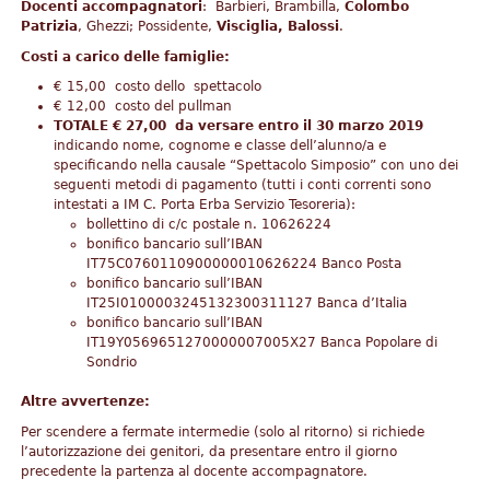
Docenti accompagnatori
: Barbieri, Brambilla,
Colombo
Patrizia
, Ghezzi; Possidente,
Visciglia, Balossi
.
Costi a carico delle famiglie:
€ 15,00 costo dello spettacolo
€ 12,00 costo del pullman
TOTALE € 27,00 da versare entro il 30 marzo 2019
indicando nome, cognome e classe dell’alunno/a e
specificando nella causale “Spettacolo Simposio” con uno dei
seguenti metodi di pagamento (tutti i conti correnti sono
intestati a IM C. Porta Erba Servizio Tesoreria):
bollettino di c/c postale n. 10626224
bonifico bancario sull’IBAN
IT75C0760110900000010626224 Banco Posta
bonifico bancario sull’IBAN
IT25I0100003245132300311127 Banca d’Italia
bonifico bancario sull’IBAN
IT19Y0569651270000007005X27 Banca Popolare di
Sondrio
Altre avvertenze:
Per scendere a fermate intermedie (solo al ritorno) si richiede
l’autorizzazione dei genitori, da presentare entro il giorno
precedente la partenza al docente accompagnatore.