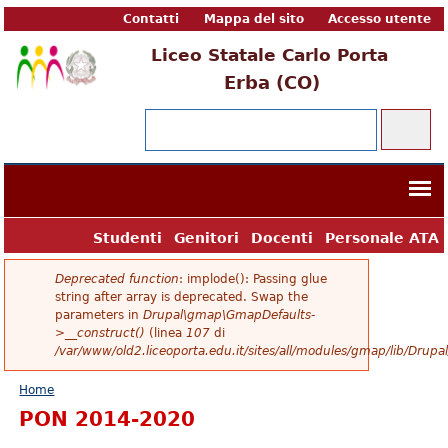
Contatti
Mappa del sito
Accesso utente
Liceo Statale Carlo Porta
Erba (CO)
Form di ricerca
Cerca
Studenti
Genitori
Docenti
Personale ATA
Messaggio di errore
Deprecated function
: implode(): Passing glue
string after array is deprecated. Swap the
parameters in
Drupal\gmap\GmapDefaults-
>__construct()
(linea
107
di
/var/www/old2.liceoporta.edu.it/sites/all/modules/gmap/lib/Dru
Tu sei qui
Home
PON 2014-2020